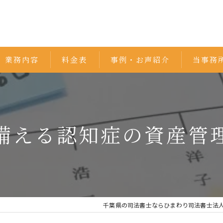
業務内容
料金表
事例・お声紹介
当事務
相続
遺言書
備える認知症の資産管
不動産
家族信託
債務整理
千葉県の司法書士ならひまわり司法書士法