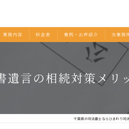
業務内容
料金表
事例・お声紹介
当事務
相続
遺言書
書遺言の相続対策メリ
不動産
家族信託
債務整理
千葉県の司法書士ならひまわり司