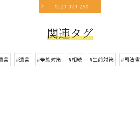
0120-979-250
関連タグ
遺言
#遺言
#争族対策
#相続
#生前対策
#司法