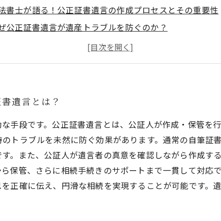
法書士が語る！公正証書遺言の作成プロセスとその重要性
ぜ公正証書遺言が遺産トラブルを防ぐのか？
言者の意思を守るためにできること：公正証書遺言のメリ
法書士が教える相続対策の決定版！公正証書遺言で未来を
この記事を監修した人
証書遺言とは？
効な手段です。公正証書遺言とは、公証人が作成・保管を
時のトラブルを未然に防ぐ効果があります。通常の自筆証
です。また、公証人が遺言者の真意を確認しながら作成す
から保管、さらに相続手続きのサポートまで一貫して対応
思を正確に伝え、円滑な相続を実現することが可能です。