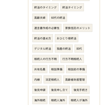
終活のタイミング
終活タイミング
高齢夫婦
60代の終活
遺言書作成の必要性
家族信託のメリット
終活の進め方
おひとり様終活
デジタル終活
独居の終活
80代
相続人の行方不明
行方不明相続人
共有名義
相談準備
相談前の準備
内縁
法定相続人
高齢者財産管理
後見申請
後見申し立て
後見手続き
海外相続
相続人海外
相続人が海外