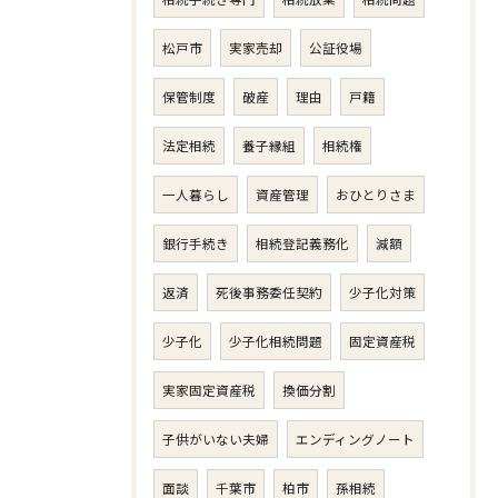
松戸市
実家売却
公証役場
保管制度
破産
理由
戸籍
法定相続
養子縁組
相続権
一人暮らし
資産管理
おひとりさま
銀行手続き
相続登記義務化
減額
返済
死後事務委任契約
少子化対策
少子化
少子化相続問題
固定資産税
実家固定資産税
換価分割
子供がいない夫婦
エンディングノート
面談
千葉市
柏市
孫相続