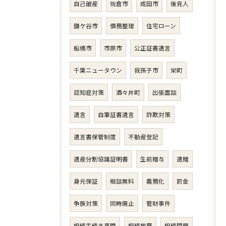
自己破産
佐倉市
成田市
後見人
鎌ケ谷市
債務整理
住宅ローン
船橋市
市原市
公正証書遺言
千葉ニュータウン
我孫子市
栄町
認知症対策
酒々井町
出張面談
遺言
自筆証書遺言
詐欺対策
遺言書保管制度
不動産登記
遺産分割協議証明書
生前贈与
遺贈
身元保証
相談無料
義務化
罰金
争族対策
同時廃止
管財事件
相続手続き専門
相続放棄
相続問題