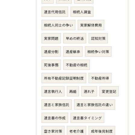
遺言代用信託
相続人調査
相続人同士の争い
実家解体費用
実家問題
早めの終活
認知対策
遺産分割
遺産継承
相続争い対策
死後事務
不動産の相続
所有不動産記録証明制度
不動産所得
遺言執行人
再婚
連れ子
変更登記
遺言と家族信託
遺言と家族信託の違い
遺言書の作成
遺言書タイミング
空き家対策
老老介護
成年後見制度