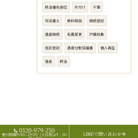
終活優先順位
片付け
千葉
司法書士
無料相談
相続登記
遺産相続
名義変更
戸籍収集
信託登記
遺産分割協議書
個人再生
借金
終活
0120-979-250
LINEで問い合わせ
受付時間9:00∼19:00（土日祝は9：30