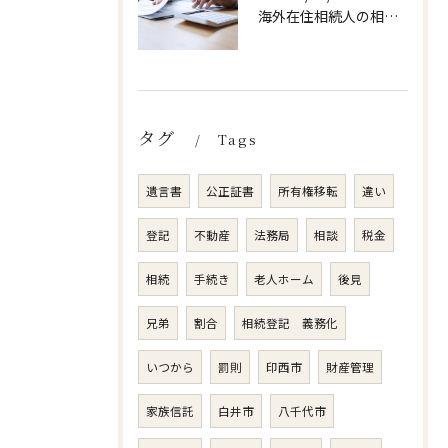
海外在住相続人の相続手続き方法
タグ
Tags
遺言書
公正証書
所有権移転
違い
登記
不動産
法務局
相談
税金
相続
手続き
老人ホーム
後見
兄弟
割合
相続登記 義務化
いつから
罰則
印西市
財産管理
家族信託
白井市
八千代市