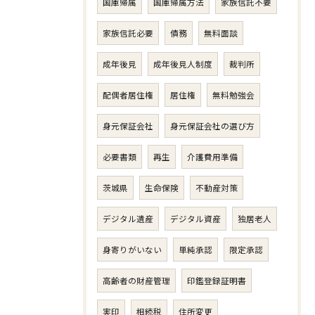
国庫帰属
国庫帰属方法
家族信託不要
家族信託必要
債務
無料面談
成年後見
成年後見人制度
裁判所
配偶者居住権
居住権
無料勉強会
身元保証会社
身元保証会社の選び方
必要書類
再生
介護費用準備
茨城県
生命保険
不動産対策
デジタル遺産
デジタル資産
独居老人
身寄りがいない
単純承認
限定承認
高齢者の財産管理
印鑑登録証明書
実印
相続税
住所変更