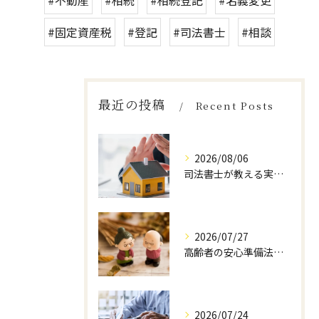
#不動産
#相続
#相続登記
#名義変更
#固定資産税
#登記
#司法書士
#相談
最近の投稿
Recent Posts
2026/08/06
司法書士が教える実家空き家の具体策
2026/07/27
高齢者の安心準備法と優先順位解説
2026/07/24