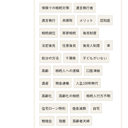
保険での相続対策
遺言執行者
遺言執行
非課税
メリット
認知症
相続順位
実家相続
後見制度
法定後見
任意後見
後見人制度
車
処分の方法
千葉県
子どもがいない
高齢
相続人への連絡
口座凍結
遺産
預金通帳
人生100年時代
高齢化
高齢化の相続
相続人行方不明
住宅ローン特則
借金減額
自宅
勉強会
独居
高齢者夫婦