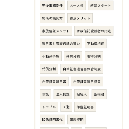
死後事務委任
お一人様
終活スタート
終活の始め方
終活メリット
家族信託メリット
家族信託受益者の指定
遺言書と家族信託の違い
不動産相続
不動産争族
共有分割
現物分割
代償分割
自筆証書遺言書保管制度
自筆証書遺言書
自筆証書遺言証書
信託
法人信託
相続人
断捨離
トラブル
回避
印鑑証明書
印鑑証明書代
印鑑証明