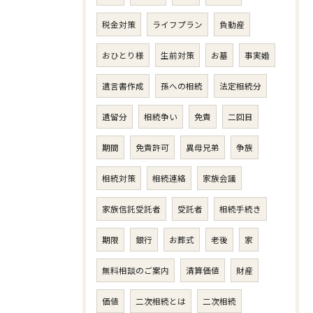
税金対策
ライフプラン
負動産
おひとり様
生前対策
お墓
事実婚
遺言書作成
孫への相続
法定相続分
遺留分
相続争い
免責
二回目
期間
免責許可
異母兄弟
争族
相続対策
相続連絡
家族会議
家族信託受託者
受託者
相続手続き
期限
銀行
お葬式
老後
家
無料相談のご案内
清算価値
財産
価値
二次相続とは
二次相続