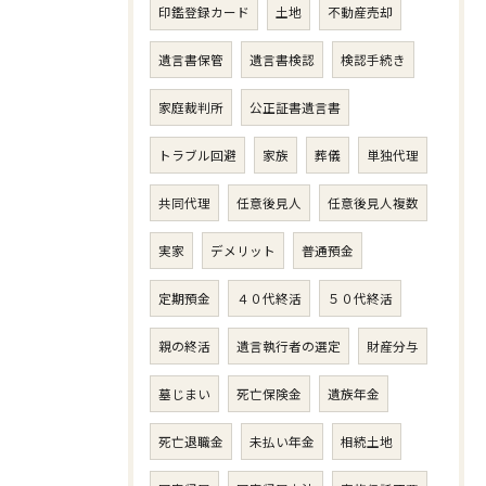
印鑑登録カード
土地
不動産売却
遺言書保管
遺言書検認
検認手続き
家庭裁判所
公正証書遺言書
トラブル回避
家族
葬儀
単独代理
共同代理
任意後見人
任意後見人複数
実家
デメリット
普通預金
定期預金
４０代終活
５０代終活
親の終活
遺言執行者の選定
財産分与
墓じまい
死亡保険金
遺族年金
死亡退職金
未払い年金
相続土地