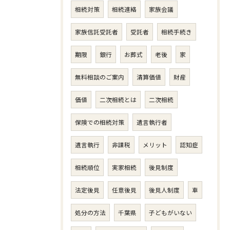
相続対策
相続連絡
家族会議
家族信託受託者
受託者
相続手続き
期限
銀行
お葬式
老後
家
無料相談のご案内
清算価値
財産
価値
二次相続とは
二次相続
保険での相続対策
遺言執行者
遺言執行
非課税
メリット
認知症
相続順位
実家相続
後見制度
法定後見
任意後見
後見人制度
車
処分の方法
千葉県
子どもがいない