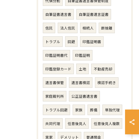
代償分割
自筆証書遺言書保管制度
自筆証書遺言書
自筆証書遺言証書
信託
法人信託
相続人
断捨離
トラブル
回避
印鑑証明書
印鑑証明書代
印鑑証明
印鑑登録カード
土地
不動産売却
遺言書保管
遺言書検認
検認手続き
家庭裁判所
公正証書遺言書
トラブル回避
家族
葬儀
単独代理
共同代理
任意後見人
任意後見人複数
実家
デメリット
普通預金