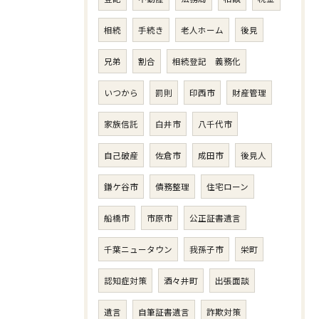
相続
手続き
老人ホーム
後見
兄弟
割合
相続登記 義務化
いつから
罰則
印西市
財産管理
家族信託
白井市
八千代市
自己破産
佐倉市
成田市
後見人
鎌ケ谷市
債務整理
住宅ローン
船橋市
市原市
公正証書遺言
千葉ニュータウン
我孫子市
栄町
認知症対策
酒々井町
出張面談
遺言
自筆証書遺言
詐欺対策