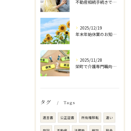
不動産相続手続きで司法書士が果たす役割とは？専門家に 相談するメリットを解説
2025/12/19
年末年始休業のお知らせ
2025/11/28
栄町で介護専門職向け勉強会をしました
タグ
Tags
遺言書
公正証書
所有権移転
違い
登記
不動産
法務局
相談
税金