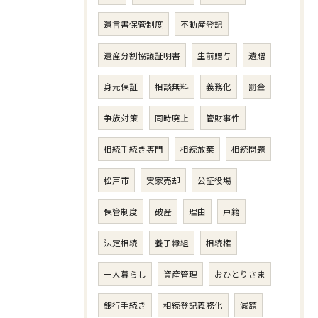
遺言書保管制度
不動産登記
遺産分割協議証明書
生前贈与
遺贈
身元保証
相談無料
義務化
罰金
争族対策
同時廃止
管財事件
相続手続き専門
相続放棄
相続問題
松戸市
実家売却
公証役場
保管制度
破産
理由
戸籍
法定相続
養子縁組
相続権
一人暮らし
資産管理
おひとりさま
銀行手続き
相続登記義務化
減額