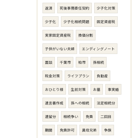
返済
死後事務委任契約
少子化対策
少子化
少子化相続問題
固定資産税
実家固定資産税
換価分割
子供がいない夫婦
エンディングノート
面談
千葉市
柏市
孫相続
税金対策
ライフプラン
負動産
おひとり様
生前対策
お墓
事実婚
遺言書作成
孫への相続
法定相続分
遺留分
相続争い
免責
二回目
期間
免責許可
異母兄弟
争族