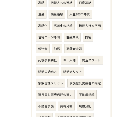
高齢
相続人への連絡
口座凍結
遺産
預金通帳
人生100年時代
高齢化
高齢化の相続
相続人行方不明
住宅ローン特則
借金減額
自宅
勉強会
独居
高齢者夫婦
死後事務委任
お一人様
終活スタート
終活の始め方
終活メリット
家族信託メリット
家族信託受益者の指定
遺言書と家族信託の違い
不動産相続
不動産争族
共有分割
現物分割