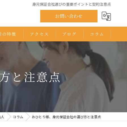
身元保証会社選びの重要ポイントと契約注意点
お問い合わせ
所の特徴
アクセス
ブログ
コラム
ひまわり司法書士法人 千葉オフィス
ひまわり司法書士法人 印西オフィス
方と注意点
法人
コラム
おひとり様、身元保証会社の選び方と注意点