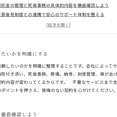
預託金の管理と死後事務の具体的内容を徹底確認しよう
任意後見制度との連携で安心のサポート体制を整える
料金が極端に安い会社には注意！実際の対応体制を見極め
契約書は専門家や第三者に必ず見てもらいトラブル回避を
身元保証会社選びで失敗しないためのポイントまとめ
この記事を監修した人
したいかを明確にする
依頼したいのかを明確に整理することです。会社によって
通院付き添い、死後事務、葬儀、納骨、財産管理、等があ
契約内容が変わってくるからです。 不要なサービスまで
のポイントを押さえ、後悔のない契約を心がけてください
を徹底確認しよう