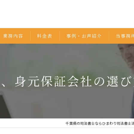
業務内容
料金表
事例・お声紹介
当事務
相続
遺言書
様、身元保証会社の選び
不動産
家族信託
債務整理
千葉県の司法書士ならひまわり司法書士