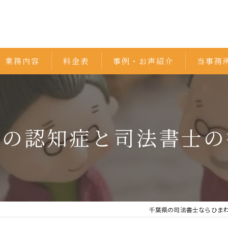
業務内容
料金表
事例・お声紹介
当事務
相続
遺言書
町の認知症と司法書士の
不動産
家族信託
債務整理
千葉県の司法書士ならひま