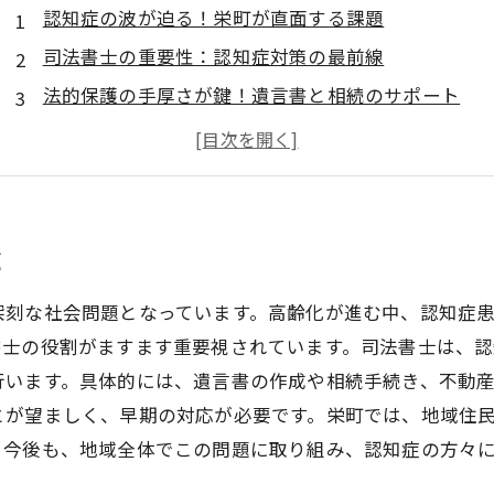
認知症の波が迫る！栄町が直面する課題
司法書士の重要性：認知症対策の最前線
法的保護の手厚さが鍵！遺言書と相続のサポート
家族を守るために！司法書士と認知症患者の関わり
安心の未来に向けた一歩：栄町の取り組み
認知症対策を進めるための地域社会の力
司法書士と共に築く認知症フレンドリーな社会
題
深刻な社会問題となっています。高齢化が進む中、認知症
書士の役割がますます重要視されています。司法書士は、
行います。具体的には、遺言書の作成や相続手続き、不動
とが望ましく、早期の対応が必要です。栄町では、地域住
。今後も、地域全体でこの問題に取り組み、認知症の方々