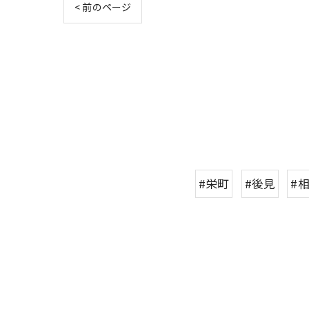
< 前のページ
#栄町
#後見
#