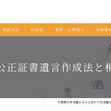
業務内容
料金表
事例・お声紹介
当事務
相続
遺言書
公正証書遺言作成法と
不動産
家族信託
債務整理
千葉県の司法書士ならひまわり司法書