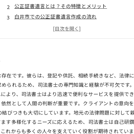
公正証書遺言とは？その特徴とメリット
白井市での公正証書遺言作成の流れ
遺言作成のための必要書類と準備
公正証書遺言作成時の注意点
専門家への相談方法とサービスの選び方
士
な存在です。彼らは、登記や供託、相続手続きなど、法律
められるため、司法書士の専門知識と経験が不可欠です。
れにより、司法書士はより迅速で便利なサービスを提供で
、依然として人間の判断が重要です。クライアントの意向
の結びつきも大切にしています。地元の法律問題に対して
すます多様化するニーズに応えるため、司法書士は自己研
、これからも多くの人々を支えていく役割が期待されていま