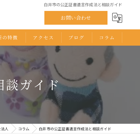
白井市の公正証書遺言作成法と相談ガイド
お問い合わせ
所の特徴
アクセス
ブログ
コラム
ひまわり司法書士法人 千葉オフィス
ひまわり司法書士法人 印西オフィス
相談ガイド
士法人
コラム
白井市の公正証書遺言作成法と相談ガイド