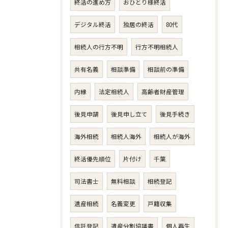
終活の進め方
おひとり様終活
デジタル終活
独居の終活
80代
相続人の行方不明
行方不明相続人
共有名義
相談準備
相談前の準備
内縁
法定相続人
高齢者財産管理
後見申請
後見申し立て
後見手続き
海外相続
相続人海外
相続人が海外
終活優先順位
片付け
千葉
司法書士
無料相談
相続登記
遺産相続
名義変更
戸籍収集
信託登記
遺産分割協議書
個人再生